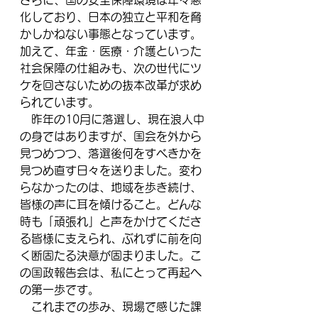
さらに、国の安全保障環境は年々悪
化しており、日本の独立と平和を脅
かしかねない事態となっています。
加えて、年金・医療・介護といった
社会保障の仕組みも、次の世代にツ
ケを回さないための抜本改革が求め
られています。
　昨年の10月に落選し、現在浪人中
の身ではありますが、国会を外から
見つめつつ、落選後何をすべきかを
見つめ直す日々を送りました。変わ
らなかったのは、地域を歩き続け、
皆様の声に耳を傾けること。どんな
時も「頑張れ」と声をかけてくださ
る皆様に支えられ、ぶれずに前を向
く断固たる決意が固まりました。こ
の国政報告会は、私にとって再起へ
の第一歩です。
　これまでの歩み、現場で感じた課