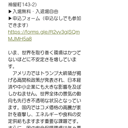
神屋町143-2）
▶入場無料・入退場自由
▶申込フォーム（申込なしでも参加
できます）
https://forms.gle/R2vv3gjSQm
MJMH5a8
いま、世界を取り巻く環境はかつて
ないほどに不安定さを増していま
す。
　アメリカではトランプ大統領が掲
げる高関税政策が発表され、日本経
済や中小企業にも大きな影響を及ぼ
しかねません。世界全体の景気の動
向も先行き不透明な状況となってい
ます。国内ではコメ価格の高騰が家
計を直撃し、エネルギーや食料の安
定供給もますます重要な課題です。