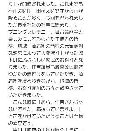
り」が開催されました。これまでも
梅雨の時期・田植え時ですから雨が
降ることが多く、今回も降られまし
たが長壁神社の神事に始まり、オー
プニングセレモニー、舞台芸能等と
楽しみにしておられた主催者の皆
様、地域・商店街の皆様の元気溌剌
な運営によって大変盛り上がった城
下町にふさわしい庶民のお祭りとな
りました。住吉議員も城南公民館で
ゆかたの着付けをしていただき、商
店街を漫ろ歩きながら、地域の皆
様、お祭り参加の方々と歓談させて
いただきました。
　こんな時に「あら、住吉さんじゃ
ないですか。応援していますよ。」
と声をかけていただけることは至極
の喜びです。
　翌日は昨夜の天気が嘘のように一