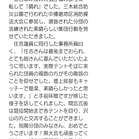
転して「晴れ」でした。三木総合防
災公園で行われた中播磨地区消防操
法大会に参加し、選抜された分団の
洗練された素晴らしい集団行動を見
せていただきました。
　住吉議員に同行した事務所員曰
く、
「住吉さんは最後までおられ、
とても皆さんに喜んでいただいたよ
うに思います。実際テントそばに来
られた団員の複数の方がその趣旨の
ことを仰せでした。壇上挨拶もキャ
ッチーで簡潔、素晴らしかったと思
います。」と手前味噌ですが感じた
様子を話してくれました。開会式後
は競技開始まで各テントを回り、沢
山の方と交流することができまし
た。旭陽分団のみなさん、おめでと
うございます！県大会も頑張ってく